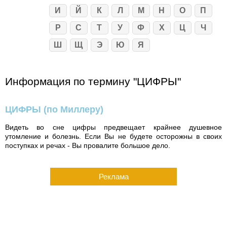
И
Й
К
Л
М
Н
О
П
Р
С
Т
У
Ф
Х
Ц
Ч
Ш
Щ
Э
Ю
Я
Информация по термину "ЦИФРЫ"
ЦИФРЫ
(по Миллеру)
Видеть во сне цифры предвещает крайнее душевное
утомление и болезнь. Если Вы не будете осторожны в своих
поступках и речах - Вы провалите большое дело.
Реклама