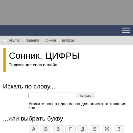
окулус
|
гадания
|
сонник
|
цифры
Сонник. ЦИФРЫ
Толкование снов онлайн
Искать по слову...
Укажите ровно одно слово для поиска толкования
сна.
...или выбрать букву
А
Б
В
Г
Д
Е
Ж
З