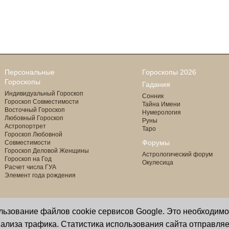
Персональные
Гороскопы 2026
Гороскопы
Гадания
Индивидуальный Гороскоп
Сонник
Гороскоп Совместимости
Тайна Имени
Восточный Гороскоп
Нумерология
Любовный Гороскоп
Руны
Астропортрет
Таро
Гороскоп Любовной
Форумы
Совместимости
Гороскоп Деловой Женщины
Астрологический форум
Гороскоп на Год
Окулесица
Расчет числа ГУА
Элемент года рождения
ользование файлов cookie сервисов Google. Это необходим
Copyright © 2000 - 2026 Oculus
астролог И. Звягина
ализа трафика. Статистика использования сайта отправляе
Все права защищены
программист Ю. Данилов