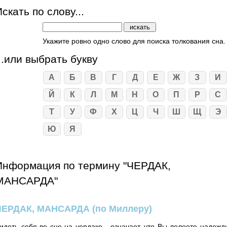
скать по слову...
Укажите ровно одно слово для поиска толкования сна.
...или выбрать букву
А
Б
В
Г
Д
Е
Ж
З
И
Й
К
Л
М
Н
О
П
Р
С
Т
У
Ф
Х
Ц
Ч
Ш
Щ
Э
Ю
Я
Информация по термину "ЧЕРДАК,
МАНСАРДА"
ЧЕРДАК, МАНСАРДА
(по Миллеру)
идеть себя во сне на чердаке - означает, что Вы лелеете надежд