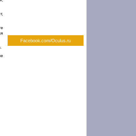
т,
те
яя
Facebook.com/Oculus.ru
.
ие