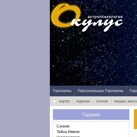
Гороскопы
Персональные Гороскопы
Гор
окулус
|
гадания
|
сонник
|
чердак, манс
Гадания
Сонник
Тайна Имени