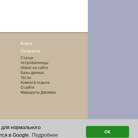
Блоги
Полезное
Статьи
Астроблизнецы
Опрос на сайте
Базы данных
Тесты
Комната отдыха
О сайте
Маршруты Джокера
о для нормального
ОК
тся в Google.
Подробнее