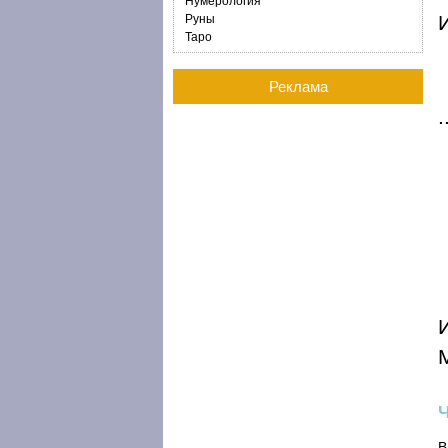
Нумерология
И
Руны
Таро
Реклама
В