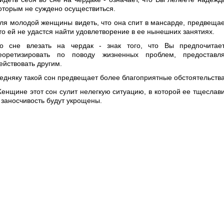
оторым не суждено осуществиться.
ля молодой женщины видеть, что она спит в мансарде, предвещае
то ей не удастся найти удовлетворение в ее нынешних занятиях.
о сне влезать на чердак - знак того, что Вы предпочитае
еоретизировать по поводу жизненных проблем, предоставл
ействовать другим.
едняку такой сон предвещает более благоприятные обстоятельства
енщине этот сон сулит нелегкую ситуацию, в которой ее тщеслав
 заносчивость будут укрощены.