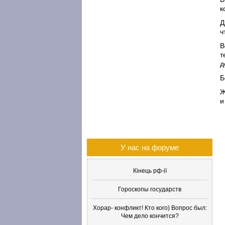
к
Д
ч
В
т
д
Б
Ж
и
У нас на форуме
Кінець рф-ії
Гороскопы государств
Хорар- конфликт! Кто кого) Вопрос был:
Чем дело кончится?