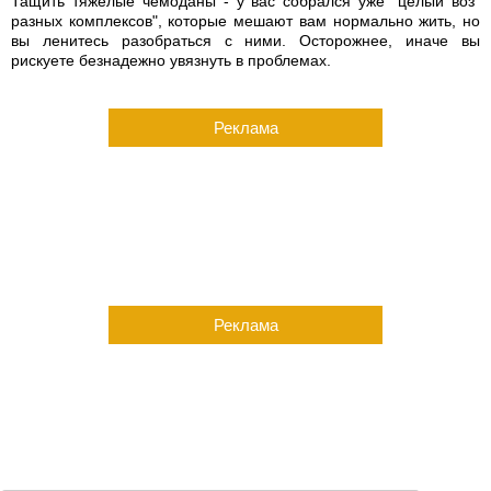
Тащить тяжелые чемоданы - у вас собрался уже "целый воз"
разных комплексов", которые мешают вам нормально жить, но
вы ленитесь разобраться с ними. Осторожнее, иначе вы
рискуете безнадежно увязнуть в проблемах.
Реклама
Реклама