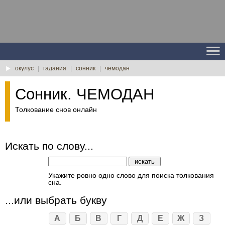
окулус
|
гадания
|
сонник
|
чемодан
Сонник. ЧЕМОДАН
Толкование снов онлайн
Искать по слову...
Укажите ровно одно слово для поиска толкования
сна.
...или выбрать букву
А
Б
В
Г
Д
Е
Ж
З