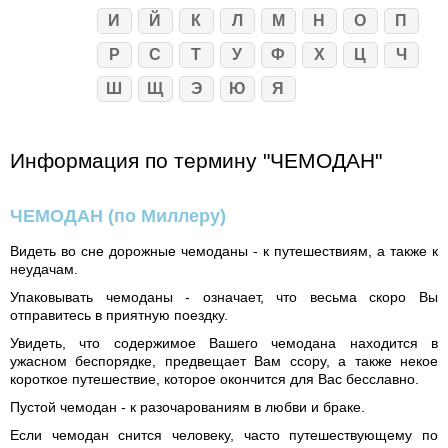
И
Й
К
Л
М
Н
О
П
Р
С
Т
У
Ф
Х
Ц
Ч
Ш
Щ
Э
Ю
Я
Информация по термину "ЧЕМОДАН"
ЧЕМОДАН
(по Миллеру)
Видеть во сне дорожные чемоданы - к путешествиям, а также к
неудачам.
Упаковывать чемоданы - означает, что весьма скоро Вы
отправитесь в приятную поездку.
Увидеть, что содержимое Вашего чемодана находится в
ужасном беспорядке, предвещает Вам ссору, а также некое
короткое путешествие, которое окончится для Вас бесславно.
Пустой чемодан - к разочарованиям в любви и браке.
Если чемодан снится человеку, часто путешествующему по