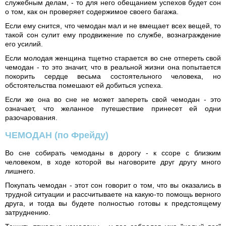
служебным делам, - то для него обещанием успехов будет сон
о том, как он проверяет содержимое своего багажа.
Если ему снится, что чемодан мал и не вмещает всех вещей, то
такой сон сулит ему продвижение по службе, вознаграждение
его усилий.
Если молодая женщина тщетно старается во сне отпереть свой
чемодан - то это значит, что в реальной жизни она попытается
покорить сердце весьма состоятельного человека, но
обстоятельства помешают ей добиться успеха.
Если же она во сне не может запереть свой чемодан - это
означает, что желанное путешествие принесет ей одни
разочарования.
ЧЕМОДАН
(по Фрейду)
Во сне собирать чемоданы в дорогу - к ссоре с близким
человеком, в ходе которой вы наговорите друг другу много
лишнего.
Покупать чемодан - этот сон говорит о том, что вы оказались в
трудной ситуации и рассчитываете на какую-то помощь верного
друга, и тогда вы будете полностью готовы к предстоящему
затруднению.